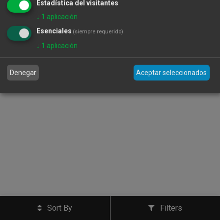
Estadística del visitantes
↓
1
aplicación
Esenciales
(siempre requerido)
↓
1
aplicación
Pintada Escabechada
27,87
€
Denegar
Aceptar seleccionados
Sort By
Filters