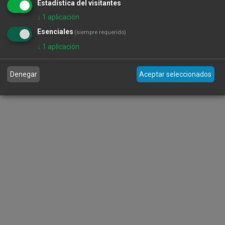
Estadística del visitantes
↓
1
aplicación
Esenciales
(siempre requerido)
↓
1
aplicación
Denegar
Aceptar seleccionados