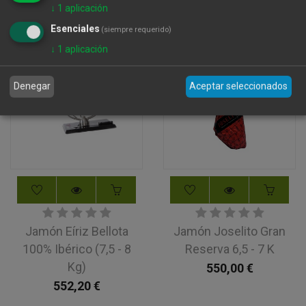
552,20
€
↓
1
aplicación
Esenciales
(siempre requerido)
↓
1
aplicación
Denegar
Aceptar seleccionados
Jamón Eíriz Bellota
Jamón Joselito Gran
100% Ibérico (7,5 - 8
Reserva 6,5 - 7 K
Kg)
550,00
€
552,20
€