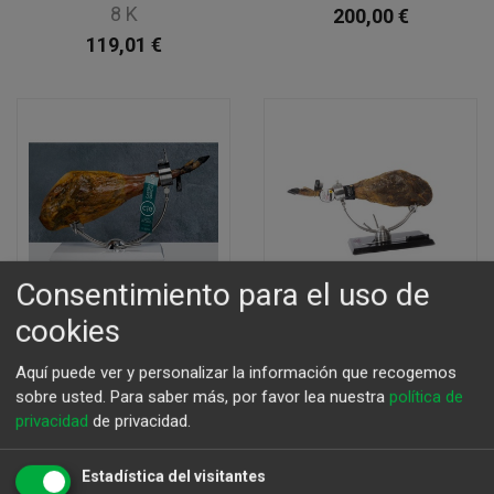
8 K
200,00
€
119,01
€
Consentimiento para el uso de
cookies
Aquí puede ver y personalizar la información que recogemos
sobre usted.
Para saber más, por favor lea nuestra
política de
Jamón Castro y
Paleta Eíriz bellota
privacidad
de privacidad.
González Bellota
100% ibérica 5,5 K
100% Ibérico
152,90
€
Estadística del visitantes