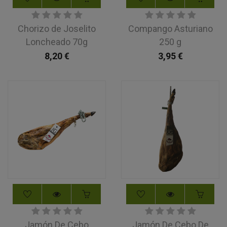
Chorizo de Joselito
Compango Asturiano
Loncheado 70g
250 g
8,20
€
3,95
€
Jamón De Cebo
Jamón De Cebo De