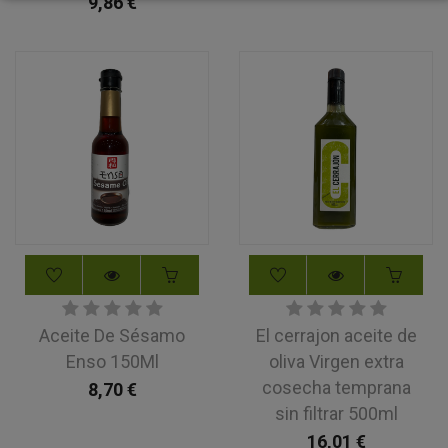
9,86
€
Aceite De Sésamo
El cerrajon aceite de
Enso 150Ml
oliva Virgen extra
cosecha temprana
8,70
€
sin filtrar 500ml
16,01
€