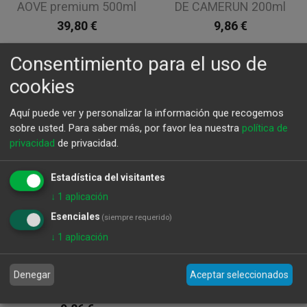
AOVE premium 500ml
DE CAMERUN 200ml
39,80
€
9,86
€
Consentimiento para el uso de
cookies
Aquí puede ver y personalizar la información que recogemos
sobre usted.
Para saber más, por favor lea nuestra
política de
privacidad
de privacidad.
Estadística del visitantes
↓
1
aplicación
Esenciales
(siempre requerido)
↓
1
aplicación
VINAGRE DE
VINAGRE DE PEPINO
FRAMBUESA
BELBERRY 200ml
Denegar
Aceptar seleccionados
BELBERRY 200ml
9,86
€