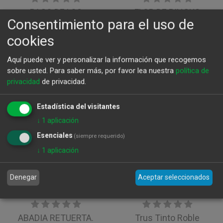
PAGO DE LOS
FLOR DE PINGUS
Consentimiento para el uso de
CAPELLANES.
2021
cookies
Roble.2023
56,00
€
16,35
€
Aquí puede ver y personalizar la información que recogemos
sobre usted.
Para saber más, por favor lea nuestra
política de
privacidad
de privacidad.
Estadística del visitantes
↓
1
aplicación
Esenciales
(siempre requerido)
↓
1
aplicación
Denegar
Aceptar seleccionados
ABADIA RETUERTA.
Trus Tinto Roble