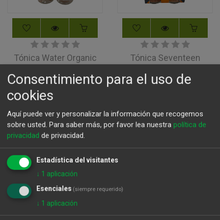
Tónica Water Organic
Tónica Seventeen
1724 de 200mlx4
1,86
€
Consentimiento para el uso de
4,88
€
cookies
Aquí puede ver y personalizar la información que recogemos
sobre usted.
Para saber más, por favor lea nuestra
política de
privacidad
de privacidad.
Estadística del visitantes
↓
1
aplicación
Esenciales
(siempre requerido)
↓
1
aplicación