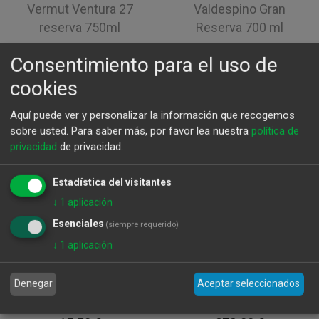
Vermut Ventura 27
Valdespino Gran
reserva 750ml
Reserva 700 ml
17,96
€
61,50
€
Consentimiento para el uso de
cookies
Aquí puede ver y personalizar la información que recogemos
sobre usted.
Para saber más, por favor lea nuestra
política de
privacidad
de privacidad.
Estadística del visitantes
↓
1
aplicación
Esenciales
(siempre requerido)
↓
1
aplicación
Lico Postre by
Cognac Hennesy Xo
Denegar
Aceptar seleccionados
Pardorán
700 ml