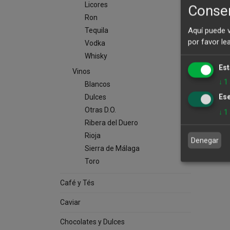
Licores
Consen
Ron
Aquí puede 
Tequila
por favor le
Vodka
Whisky
Est
Vinos
↓
1
Blancos
Ese
Dulces
Otras D.O.
↓
1
Ribera del Duero
Rioja
Denegar
Sierra de Málaga
Toro
Café y Tés
Caviar
Chocolates y Dulces