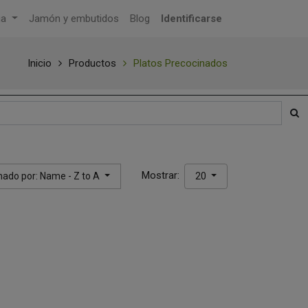
ga
Jamón y embutidos
Blog
Identificarse
Inicio
Productos
Platos Precocinados
Mostrar:
ado por: Name - Z to A
20