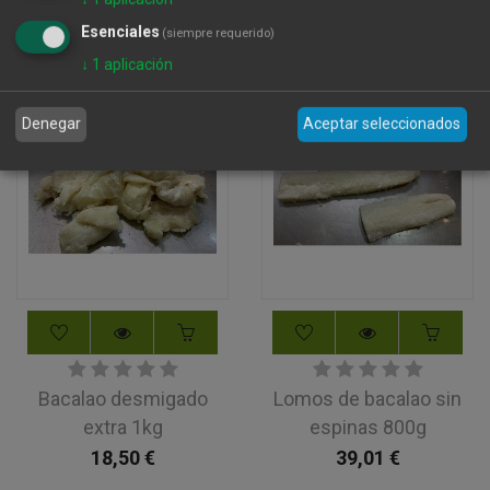
curación 900g
9,25
€
Esenciales
15,75
€
(siempre requerido)
↓
1
aplicación
Denegar
Aceptar seleccionados
Bacalao desmigado
Lomos de bacalao sin
extra 1kg
espinas 800g
18,50
€
39,01
€