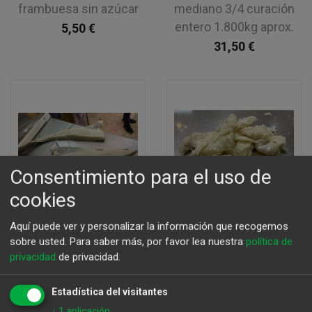
frambuesa sin azúcar
mediano 3/4 curación
entero 1.800kg aprox.
5,50
€
31,50
€
Consentimiento para el uso de
cookies
Aquí puede ver y personalizar la información que recogemos
sobre usted.
Para saber más, por favor lea nuestra
política de
privacidad
de privacidad.
Medio bacalao
Bacalao desmigado
Estadística del visitantes
mediano extra 3/4
extra 500g.
↓
1
aplicación