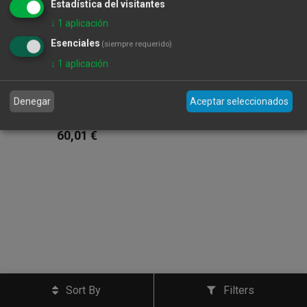
Estadística del visitantes
↓
1
aplicación
Esenciales
(siempre requerido)
↓
1
aplicación
Caviar Riofrio
Tradicional Naccarii
Denegar
Aceptar seleccionados
Lata 50g
60,01
€
Sort By
Filters