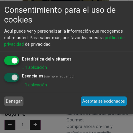
Consentimiento para el uso de
cookies
Aquí puede ver y personalizar la información que recogemos
sobre usted.
Para saber más, por favor lea nuestra
política de
privacidad
de privacidad.
Estadística del visitantes
Caviar Riofrio Tradicional Naccarii Lata
↓
1
aplicación
50g
Esenciales
(siempre requerido)
↓
1
aplicación
Peso: 50g - Precio x Kg: 1200 €
CJ-1152 - 8436555642563 - Caviar - Marca: Caviar per se
Denegar
Aceptar seleccionados
60,01
€
Disfruta de nuestros productos
Gourmet.
Compra ahora on-line y