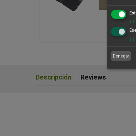
Est
↓
1
Ese
↓
1
Denegar
Descripción
Reviews