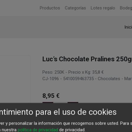
Productos
Categorías
Lotes regalo
Bode
Inic
Luc’s Chocolate Pralines 250g
Peso: 250K - Precio x Kg: 35,8 €
CJ-1096 - 5410059463735 - Chocolates - Mar
8,95
€
timiento para el uso de cookies
Agregar al carrito
ver y personalizar la información que recogemos sobre usted.
Para 
a nuestra
política de privacidad
de privacidad.