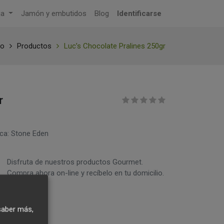
ga
Jamón y embutidos
Blog
Identificarse
io
Productos
Luc’s Chocolate Pralines 250gr
r
ca: Stone Eden
Disfruta de nuestros productos Gourmet.
Compra ahora on-line y recíbelo en tu domicilio.
saber más,