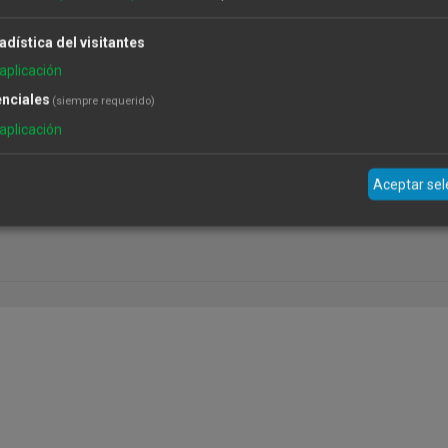
adística del visitantes
aplicación
Temporalmente sin existencias
nciales
(siempre requerido)
aplicación
Stone Eden
Aceptar se