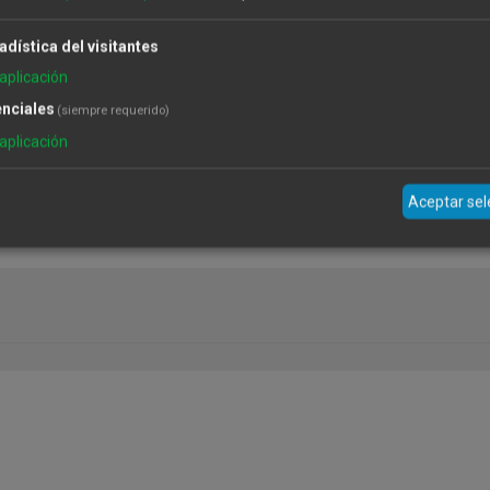
adística del visitantes
aplicación
nciales
(siempre requerido)
Temporalmente sin existencias
aplicación
La Despensa de Palacio
Aceptar se