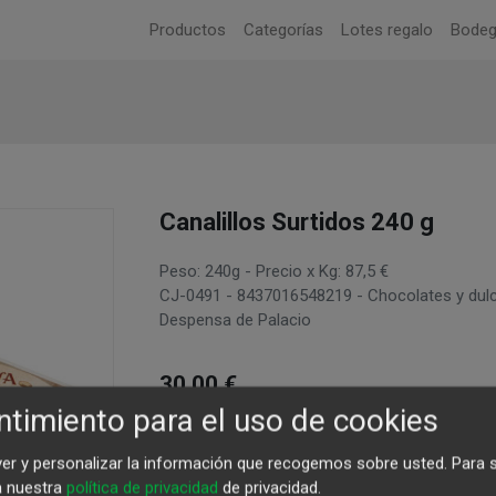
Productos
Categorías
Lotes regalo
Bode
Canalillos Surtidos 240 g
Peso: 240g - Precio x Kg: 87,5 €
CJ-0491 - 8437016548219 - Chocolates y dulc
Despensa de Palacio
30,00
€
timiento para el uso de cookies
ver y personalizar la información que recogemos sobre usted.
Para 
Agregar al carrito
a nuestra
política de privacidad
de privacidad.