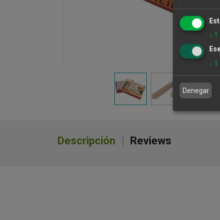
Est
↓
1
Ese
↓
1
Denegar
Descripción
Reviews