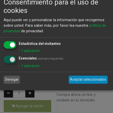
Consentimiento para el uso de
cookies
Aquí puede ver y personalizar la información que recogemos
sobre usted.
Para saber más, por favor lea nuestra
política de
privacidad
de privacidad.
Estadística del visitantes
Garnacha Centeneria 2018 75Cl
↓
1
aplicación
Peso: 750g - Precio x L: 16,66 €
Esenciales
(siempre requerido)
CJ-0226 - 8411528001080 - Bodega / Vinos / Otras D.O. -
↓
1
aplicación
Marca: Coto De Haya
Denegar
Aceptar seleccionados
12,50
€
Disfruta de nuestros productos
Gourmet.
Compra ahora on-line y
recíbelo en tu domicilio.
Agregar al carrito