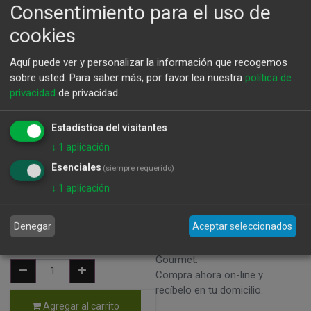
Consentimiento para el uso de
cookies
Aquí puede ver y personalizar la información que recogemos
sobre usted.
Para saber más, por favor lea nuestra
política de
privacidad
de privacidad.
Almendras Fritas Garrapiñadas 150 g
Estadística del visitantes
↓
1
aplicación
Esenciales
(siempre requerido)
Peso: 150g - Precio x Kg: 28 €
↓
1
aplicación
CJ-0829 - 8436030410144 - Frutos secos y snacks - Marca: La
Paquita
Denegar
Aceptar seleccionados
4,80
€
Disfruta de nuestros productos
Gourmet.
Compra ahora on-line y
recíbelo en tu domicilio.
Agregar al carrito