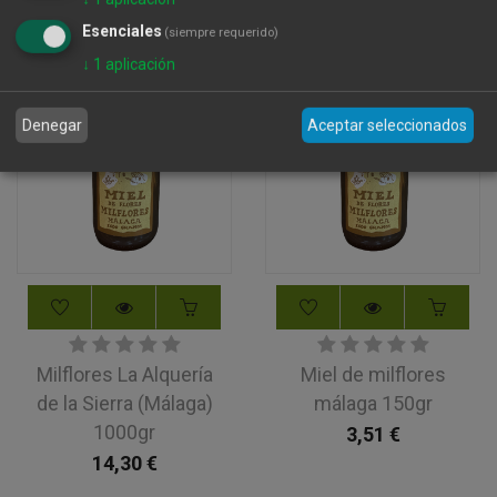
10,30
€
10,30
€
Esenciales
(siempre requerido)
↓
1
aplicación
Denegar
Aceptar seleccionados
Milflores La Alquería
Miel de milflores
de la Sierra (Málaga)
málaga 150gr
1000gr
3,51
€
14,30
€