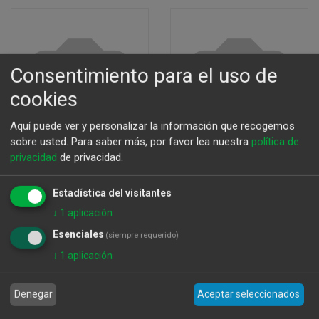
Consentimiento para el uso de
cookies
Aquí puede ver y personalizar la información que recogemos
sobre usted.
Para saber más, por favor lea nuestra
política de
privacidad
de privacidad.
Estadística del visitantes
Estuche Bombones.
Tableta Chocolate
↓
1
aplicación
ORIGINS.
95% Guayaquil.
Esenciales
(siempre requerido)
Vegana. Sin Gluten.
15,84
€
↓
1
aplicación
2,83
€
Denegar
Aceptar seleccionados