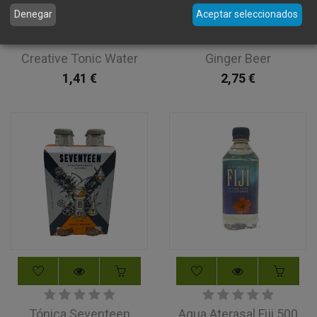
Denegar
Aceptar seleccionados
Creative Tonic Water
Ginger Beer
1,41
€
2,75
€
Tónica Seventeen
Agua Aterasal Fiji 500