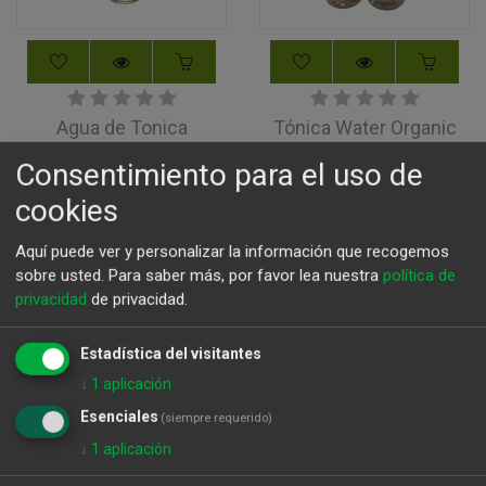
Agua de Tonica
Tónica Water Organic
Premiun Indian Fever-
1,86
€
Consentimiento para el uso de
Tree
cookies
1,96
€
Aquí puede ver y personalizar la información que recogemos
sobre usted.
Para saber más, por favor lea nuestra
política de
privacidad
de privacidad.
Estadística del visitantes
↓
1
aplicación
Esenciales
(siempre requerido)
↓
1
aplicación